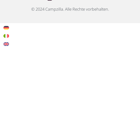
n
s
© 2024 Campzilla. Alle Rechte vorbehalten.
t
a
g
r
a
m