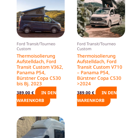
Ford Transit/Tourneo
Ford Transit/Tourneo
Custom
Custom
Thermoisolierung
Thermoisolierung
Aufstelldach, Ford
Aufstelldach, Ford
Transit Custom V362,
Transit Custom V710
Panama P54,
– Panama P54,
Bürstner Copa C530
Bürstner Copa C530
bis Bj. 2023
>2024
IN DEN
IN DEN
389,00
€
389,00
€
WARENKORB
WARENKORB