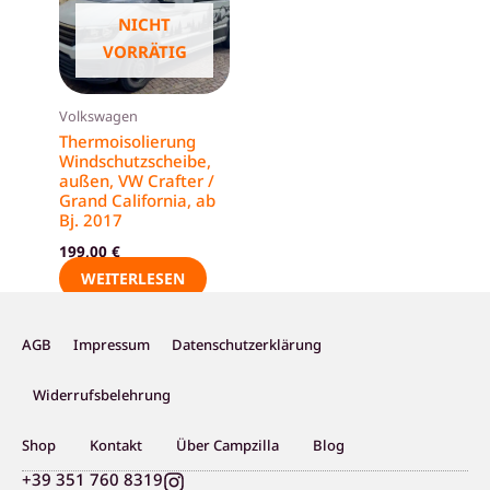
NICHT
VORRÄTIG
Volkswagen
Thermoisolierung
Windschutzscheibe,
außen, VW Crafter /
Grand California, ab
Bj. 2017
199,00
€
WEITERLESEN
AGB
Impressum
Datenschutzerklärung
Widerrufsbelehrung
Shop
Kontakt
Über Campzilla
Blog
I
+39 351 760 8319