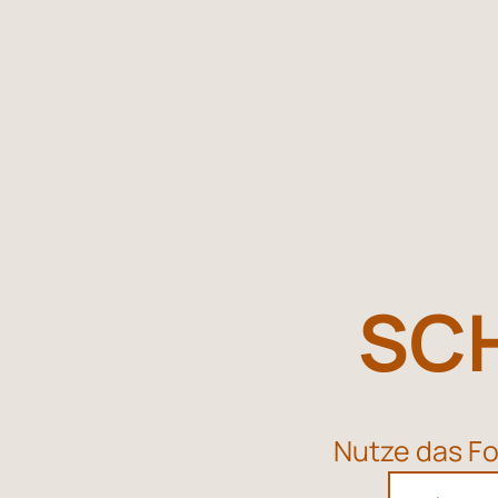
SCH
Nutze das Fo
N