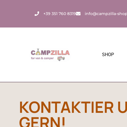
Zum
Inhalt
+39 351 760 8319
info@campzilla-sho
springen
SHOP
KONTAKTIER 
GERN!