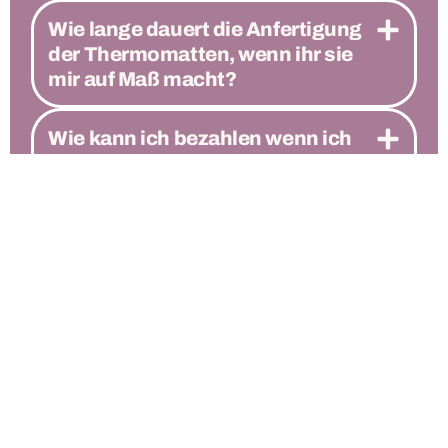
Wie lange dauert die Anfertigung
der Thermomatten, wenn ihr sie
mir auf Maß macht?
Wie kann ich bezahlen wenn ich
online bestelle?
Ich wohne in der Schweiz, wie
kann ich dennoch bei euch
bestellen?
AGB
Impressum
Datenschutzerklärung
Widerrufsbelehrung