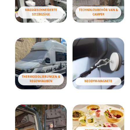
MASSGESCHNEIDERTE S
TECHNIK/ZUBEHÖR VAN &
ITZBEZÜGE
CAMPER
THERMOISOLIERUNGEN &
REGENHAUBEN
NEODYM-MAGNETE