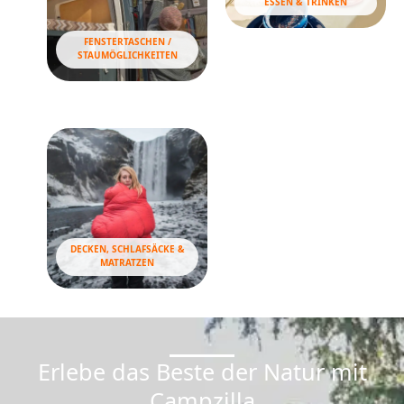
ESSEN & TRINKEN
FENSTERTASCHEN /
STAUMÖGLICHKEITEN
DECKEN, SCHLAFSÄCKE &
MATRATZEN
Erlebe das Beste der Natur mit
Campzilla