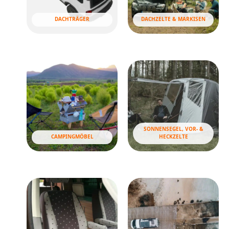
DACHTRÄGER
DACHZELTE & MARKISEN
SONNENSEGEL, VOR- &
CAMPINGMÖBEL
HECKZELTE