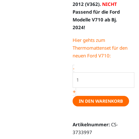
2012 (V362).
NICHT
Passend für die Ford
Modelle V710 ab Bj.
2024!
Hier gehts zum
Thermomattenset für den
neuen Ford V710:
Thermomatten
-
magnetisch,
3-
+
teilig
Ford
IN DEN WARENKORB
Transit/Tourneo
Custom
(Nugget)
Artikelnummer:
CS-
V362
3733997
Menge