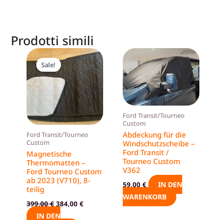
Prodotti simili
Ursprünglicher
Aktueller
Preis
Preis
Sale!
Sale!
war:
ist:
399,00 €
384,00 €.
Ford Transit/Tourneo
Custom
Abdeckung für die
Ford Transit/Tourneo
Custom
Windschutzscheibe –
Ford Transit /
Magnetische
Tourneo Custom
Thermomatten –
V362
Ford Tourneo Custom
ab 2023 (V710), 8-
IN DEN
59,00
€
teilig
WARENKORB
399,00
€
384,00
€
IN DEN