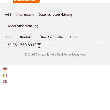
AGB
Impressum
Datenschutzerklärung
Widerrufsbelehrung
Shop
Kontakt
Über Campzilla
Blog
I
+39 351 760 8319
n
s
© 2024 Campzilla. Alle Rechte vorbehalten.
t
a
g
r
a
m