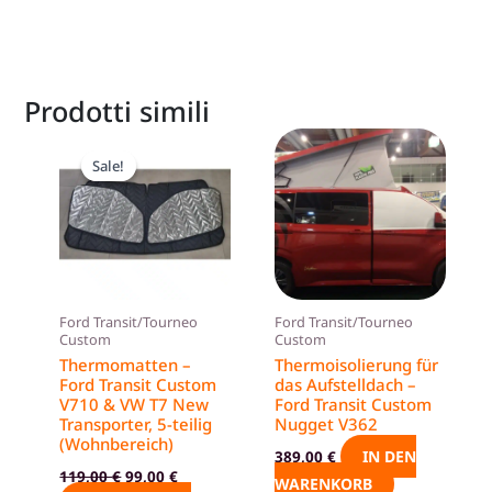
Prodotti simili
Ursprünglicher
Aktueller
Dieses
Preis
Preis
Sale!
Sale!
Produkt
war:
ist:
119,00 €
99,00 €.
weist
mehrere
Varianten
auf.
Die
Ford Transit/Tourneo
Ford Transit/Tourneo
Optionen
Custom
Custom
können
Thermomatten –
Thermoisolierung für
Ford Transit Custom
das Aufstelldach –
auf
V710 & VW T7 New
Ford Transit Custom
der
Transporter, 5-teilig
Nugget V362
Produktseite
(Wohnbereich)
IN DEN
389,00
€
gewählt
119,00
€
99,00
€
WARENKORB