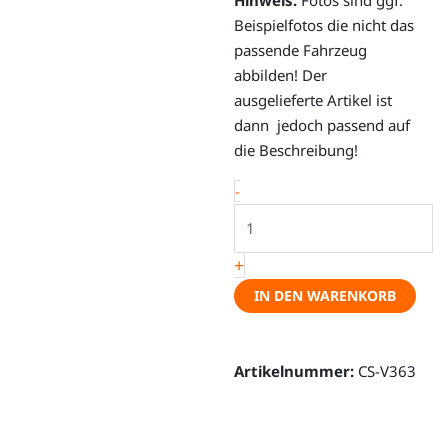
Beispielfotos die nicht das
passende Fahrzeug
abbilden! Der
ausgelieferte Artikel ist
dann jedoch passend auf
die Beschreibung!
Thermoisolierung
-
Windschutzscheibe,
außen
+
-
Ford
IN DEN WARENKORB
Transit
V363,
ab
Artikelnummer:
CS-V363
Bj.
2014
Menge