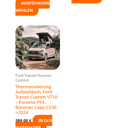
werden
AUSFÜHRUNG
WÄHLEN
Ford Transit/Tourneo
Custom
Thermoisolierung
Aufstelldach, Ford
Transit Custom V710
– Panama P54,
Bürstner Copa C530
>2024
IN DEN
389,00
€
WARENKORB