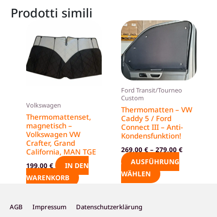
Prodotti simili
Dieses
Produkt
weist
mehrere
Varianten
auf.
Ford Transit/Tourneo
Die
Custom
Volkswagen
Thermomatten – VW
Optionen
Thermomattenset,
Caddy 5 / Ford
können
magnetisch –
Connect III – Anti-
Volkswagen VW
auf
Kondensfunktion!
Crafter, Grand
der
269,00
€
–
279,00
€
California, MAN TGE
Produktseite
AUSFÜHRUNG
IN DEN
199,00
€
gewählt
WÄHLEN
WARENKORB
werden
AGB
Impressum
Datenschutzerklärung