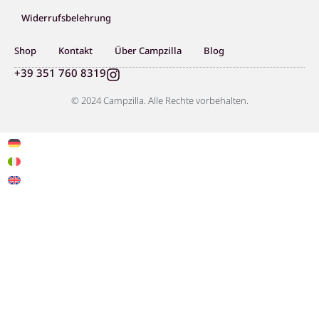
Widerrufsbelehrung
Shop
Kontakt
Über Campzilla
Blog
I
+39 351 760 8319
n
s
© 2024 Campzilla. Alle Rechte vorbehalten.
t
a
g
r
a
m