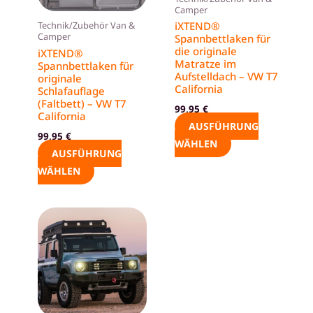
Camper
Die
Die
iXTEND®
Technik/Zubehör Van &
Optionen
Optionen
Camper
Spannbettlaken für
können
können
die originale
iXTEND®
Matratze im
Spannbettlaken für
auf
auf
Aufstelldach – VW T7
originale
der
der
California
Schlafauflage
Produktseite
Produktseite
(Faltbett) – VW T7
99,95
€
California
gewählt
gewählt
AUSFÜHRUNG
99,95
€
werden
werden
WÄHLEN
AUSFÜHRUNG
WÄHLEN
Dieses
Produkt
weist
mehrere
Varianten
auf.