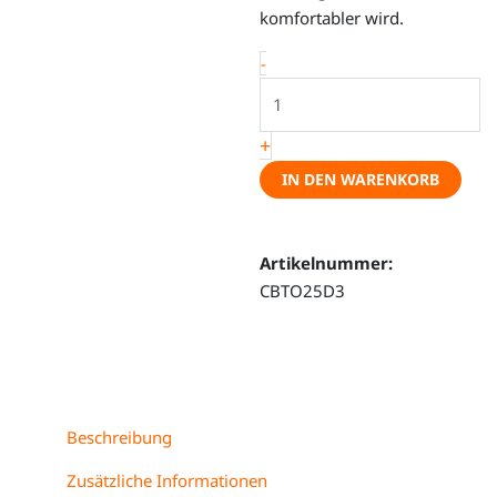
komfortabler wird.
Drehkonsole
-
-
Volkswagen
+
ID.Buzz
/
IN DEN WARENKORB
VW
T7
Multivan
Artikelnummer:
(ab
CBTO25D3
2022),
Beifahrersitz
Menge
Beschreibung
Zusätzliche Informationen