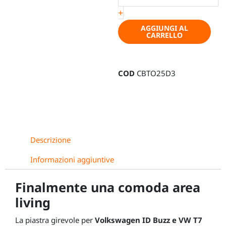
+
Volkswagen
ID.Buzz
AGGIUNGI AL
CARRELLO
/
VW
T7
COD
CBTO25D3
Multivan
(dal
2022),
lato
passeggero
quantità
Descrizione
Informazioni aggiuntive
Finalmente una comoda area
living
La piastra girevole per
Volkswagen ID Buzz e VW T7