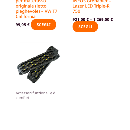
per materasso
INEOS Grenadier –
scelte
scelte
originale (letto
Lazer LED Triple-R
nella
nella
pieghevole) – VW T7
750
pagina
pagina
California
921,00
€
–
1.269,00
€
del
del
SCEGLI
99,95
€
SCEGLI
prodotto
prodotto
Accessori funzionali e di
comfort
Piastre da sabbia –
horntools Recovery
Boards – 4×4
fuoristrada
AGGIUNGI
199,90
€