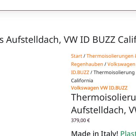
s Aufstelldach, VW ID BUZZ Cali
Start
/
Thermoisolierungen 
Regenhauben
/
Volkswagen
ID.BUZZ
/ Thermoisolierung 
California
Volkswagen VW ID.BUZZ
Thermoisolieru
Aufstelldach, 
379,00
€
Made in Italy!
Plast