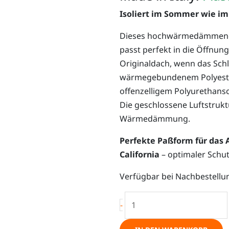
Isoliert im Sommer wie im 
Dieses hochwärmedämmende 
passt perfekt in die Öffnu
Originaldach, wenn das Schla
wärmegebundenem Polyester
offenzelligem Polyurethansc
Die geschlossene Luftstrukt
Wärmedämmung.
Perfekte Paßform für das 
California
– optimaler Schut
Thermoisolierung
Verfügbar bei Nachbestellu
für
das
-
Aufstelldach,