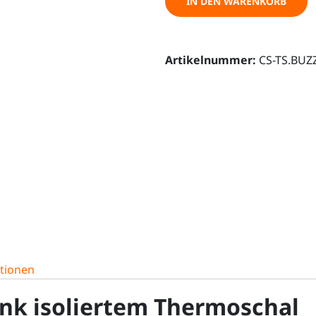
IN DEN WARENKORB
VW
ID
BUZZ
Artikelnummer:
California
CS-TS.BUZ
Menge
ationen
nk isoliertem Thermoschal