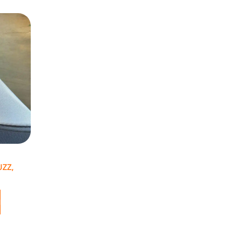
UZZ,
N