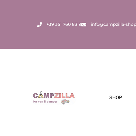
Zum
Inhalt
springen
+39 351 760 8319
info@campzilla-sho
SHOP