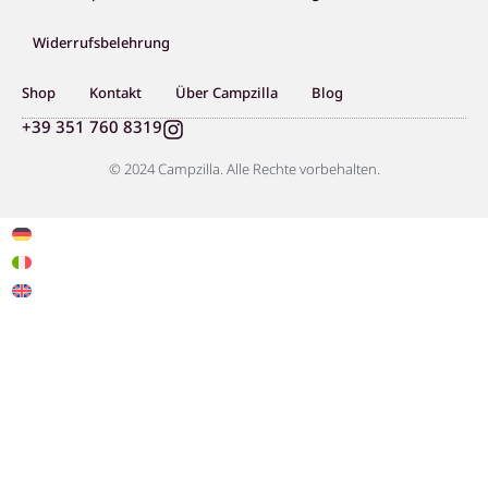
Widerrufsbelehrung
Shop
Kontakt
Über Campzilla
Blog
I
+39 351 760 8319
n
s
© 2024 Campzilla. Alle Rechte vorbehalten.
t
a
g
r
a
m