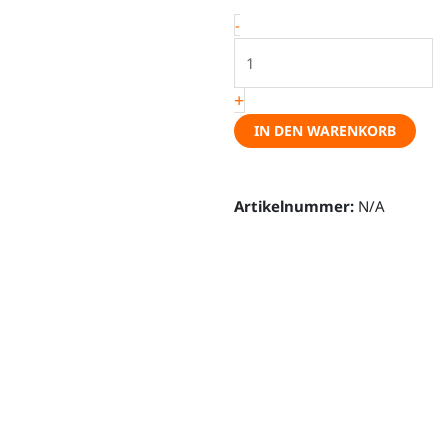
Horizon
-
Straight
-
freitragend,
+
2m
IN DEN WARENKORB
Menge
Artikelnummer:
N/A