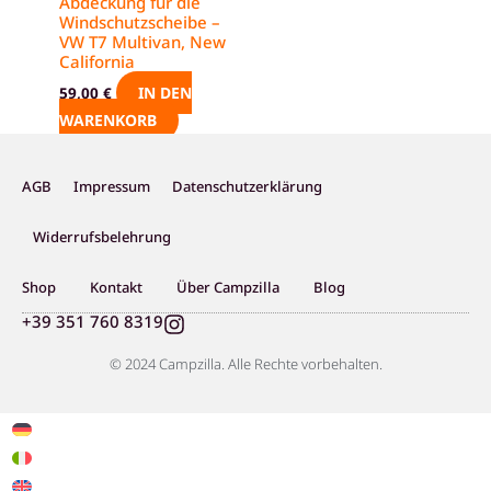
Abdeckung für die
Windschutzscheibe –
VW T7 Multivan, New
California
IN DEN
59,00
€
WARENKORB
AGB
Impressum
Datenschutzerklärung
Widerrufsbelehrung
Shop
Kontakt
Über Campzilla
Blog
I
+39 351 760 8319
n
s
© 2024 Campzilla. Alle Rechte vorbehalten.
t
a
g
r
a