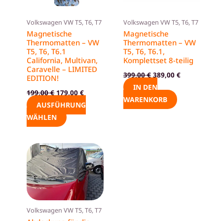
auf.
Die
Volkswagen VW T5, T6, T7
Volkswagen VW T5, T6, T7
Optionen
Magnetische
Magnetische
können
Thermomatten – VW
Thermomatten – VW
T5, T6, T6.1
T5, T6, T6.1,
auf
California, Multivan,
Komplettset 8-teilig
der
Caravelle – LIMITED
399,00
€
389,00
€
Produktseite
EDITION!
IN DEN
gewählt
199,00
€
179,00
€
WARENKORB
werden
AUSFÜHRUNG
WÄHLEN
Volkswagen VW T5, T6, T7