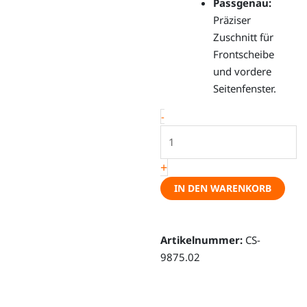
Passgenau:
Präziser
Zuschnitt für
Frontscheibe
und vordere
Seitenfenster.
Magnetische
-
Thermomatten
-
+
VW
T7
IN DEN WARENKORB
New
California,
Multivan,
Artikelnummer:
CS-
3-
9875.02
teilig
Menge