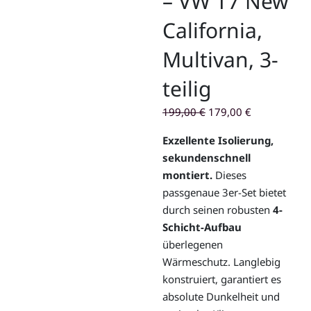
– VW T7 New
California,
Multivan, 3-
teilig
Ursprünglicher
Aktueller
199,00
€
179,00
€
Preis
Preis
Exzellente Isolierung,
war:
ist:
sekundenschnell
199,00 €
179,00 €.
montiert.
Dieses
passgenaue 3er-Set bietet
durch seinen robusten
4-
Schicht-Aufbau
überlegenen
Wärmeschutz. Langlebig
konstruiert, garantiert es
absolute Dunkelheit und