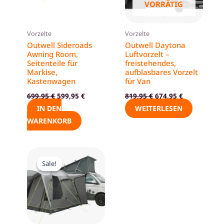
VORRÄTIG
Vorzelte
Vorzelte
Outwell Sideroads
Outwell Daytona
Awning Room,
Luftvorzelt –
Seitenteile für
freistehendes,
Markise,
aufblasbares Vorzelt
Kastenwagen
für Van
699,95
€
599,95
€
819,95
€
674,95
€
IN DEN
WEITERLESEN
WARENKORB
Ursprünglicher
Aktueller
Preis
Preis
Sale!
Sale!
war:
ist:
444,94 €
299,00 €.