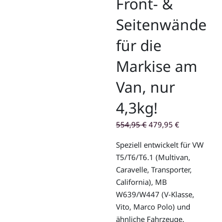
Front- &
Seitenwände
für die
Markise am
Van, nur
4,3kg!
Ursprünglicher
Aktueller
554,95
€
479,95
€
Preis
Preis
Speziell entwickelt für VW
war:
ist:
T5/T6/T6.1 (Multivan,
554,95 €
479,95 €.
Caravelle, Transporter,
California), MB
W639/W447 (V-Klasse,
Vito, Marco Polo) und
ähnliche Fahrzeuge.