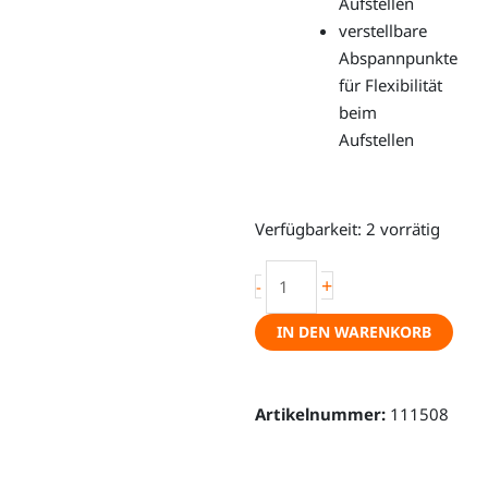
Aufstellen
verstellbare
Abspannpunkte
für Flexibilität
beim
Aufstellen
Backroads
Verfügbarkeit:
2 vorrätig
Awning
Room
+
-
-
IN DEN WARENKORB
Front-
&
Seitenwände
Artikelnummer:
111508
für
die
Markise