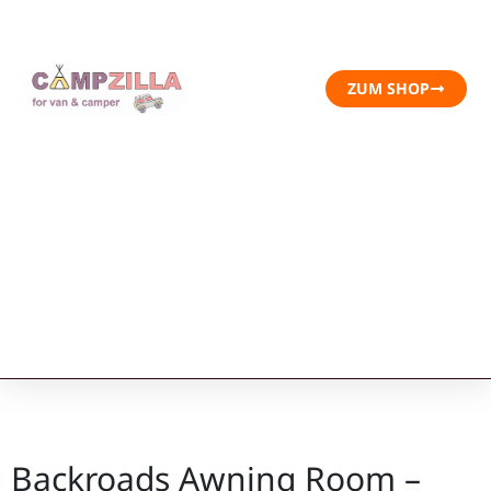
ZUM SHOP
Backroads Awning Room –