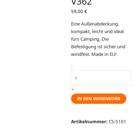
V362
59,00
€
Eine Außenabdeckung,
kompakt, leicht und ideal
fürs Camping. Die
Befestigung ist sicher und
windfest. Made in EU!
Abdeckung
-
für
die
+
Windschutzscheibe
-
IN DEN WARENKORB
Ford
Transit
/
Artikelnummer:
CS-5101
Tourneo
Custom