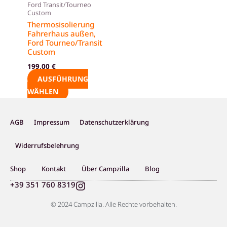
Ford Transit/Tourneo
Die
Custom
Optionen
Thermosisolierung
können
Fahrerhaus außen,
Ford Tourneo/Transit
auf
Custom
der
199,00
€
Produktseite
AUSFÜHRUNG
gewählt
WÄHLEN
werden
AGB
Impressum
Datenschutzerklärung
Widerrufsbelehrung
Shop
Kontakt
Über Campzilla
Blog
I
+39 351 760 8319
n
s
© 2024 Campzilla. Alle Rechte vorbehalten.
t
a