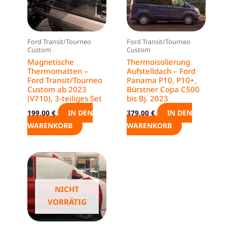
Ford Transit/Tourneo
Ford Transit/Tourneo
Custom
Custom
Magnetische
Thermoisolierung
Thermomatten –
Aufstelldach – Ford
Ford Transit/Tourneo
Panama P10, P10+,
Custom ab 2023
Bürstner Copa C500
(V710), 3-teiliges Set
bis Bj. 2023
IN DEN
IN DEN
199,00
€
379,00
€
WARENKORB
WARENKORB
Dieses
Produkt
weist
NICHT
mehrere
VORRÄTIG
Varianten
auf.