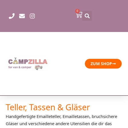
Zum
Inhalt
0
Warenkorb
springen
ZUM SHOP
Teller, Tassen & Gläser
Handgefertigte Emailleteller, Emailletassen, bruchsichere
Gläser und verschiedene andere Utensilien die dir das