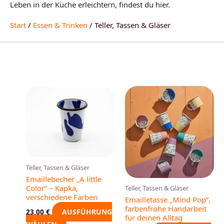
Leben in der Küche erleichtern, findest du hier.
Start
/
Essen & Trinken
/ Teller, Tassen & Gläser
Dieses
Dieses
Produkt
Produkt
weist
weist
mehrere
mehrere
Varianten
Varianten
auf.
auf.
Die
Die
Teller, Tassen & Gläser
Emaillebecher „A little
Optionen
Optionen
Color“ – Kapka,
Teller, Tassen & Gläser
können
können
verschiedene Farben
Emailletasse „Mind Pop“,
auf
auf
farbenfrohe Handarbeit
AUSFÜHRUNG
23,00
€
der
der
für deinen Alltag