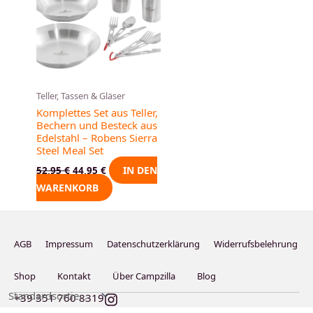
52,95 €
44,95 €.
Teller, Tassen & Gläser
Komplettes Set aus Teller,
Bechern und Besteck aus
Edelstahl – Robens Sierra
Steel Meal Set
IN DEN
52,95
€
44,95
€
WARENKORB
AGB
Impressum
Datenschutzerklärung
Widerrufsbelehrung
Shop
Kontakt
Über Campzilla
Blog
I
+39 351 760 8319
n