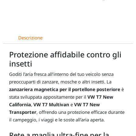
California,
VW
T7
Multivan,
VW
Descrizione
T7
New
Protezione affidabile contro gli
Transporter
insetti
quantità
Goditi l’aria fresca all’interno del tuo veicolo senza
preoccuparti di zanzare, mosche o altri insetti. La
zanzariera magnetica per il portellone posteriore
è
stata sviluppata appositamente per il
VW T7 New
California
,
VW T7 Multivan
e
VW T7 New
Transporter
, offrendo una protezione efficace durante
il campeggio, i viaggi e le soste all’aria aperta.
Rete a maglia ultra-fine per la