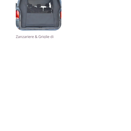
Zanzariere & Griglie di
aerazione
Zanzariera –
portellone
posteriore, VW T5,
VW T6, VW T6.1
California, Multivan
AGGIUNGI
199,00
€
AL CARRELLO
CGV
Mentions légales
Informativa sulla privacy
Politica di cancellazione
Shop
Contattaci
Chi siamo
Blog