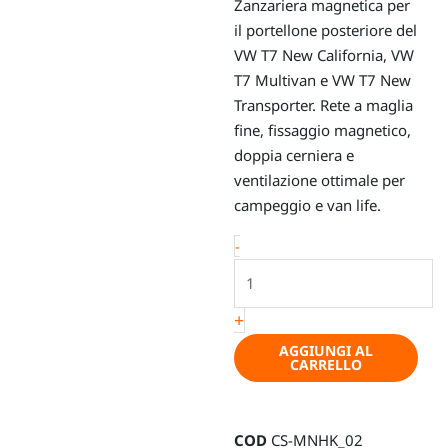
Zanzariera magnetica per
il portellone posteriore del
VW T7 New California, VW
T7 Multivan e VW T7 New
Transporter. Rete a maglia
fine, fissaggio magnetico,
doppia cerniera e
ventilazione ottimale per
campeggio e van life.
Zanzariera
-
magnetica
per
+
portellone
posteriore
AGGIUNGI AL
CARRELLO
–
VW
T7
COD
CS-MNHK_02
New