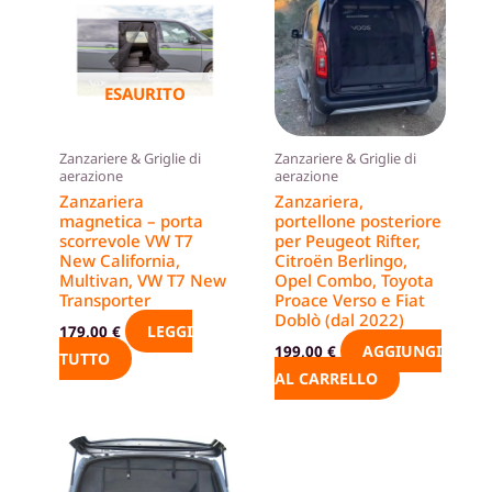
ESAURITO
Zanzariere & Griglie di
Zanzariere & Griglie di
aerazione
aerazione
Zanzariera
Zanzariera,
magnetica – porta
portellone posteriore
scorrevole VW T7
per Peugeot Rifter,
New California,
Citroën Berlingo,
Multivan, VW T7 New
Opel Combo, Toyota
Transporter
Proace Verso e Fiat
Doblò (dal 2022)
LEGGI
179,00
€
AGGIUNGI
199,00
€
TUTTO
AL CARRELLO