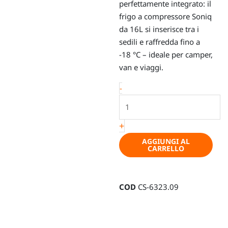
perfettamente integrato: il
frigo a compressore Soniq
da 16L si inserisce tra i
sedili e raffredda fino a
-18 °C – ideale per camper,
van e viaggi.
Soniq
-
-
Frigo
+
a
compressore
AGGIUNGI AL
CARRELLO
16L
per
console
COD
CS-6323.09
centrale
quantità