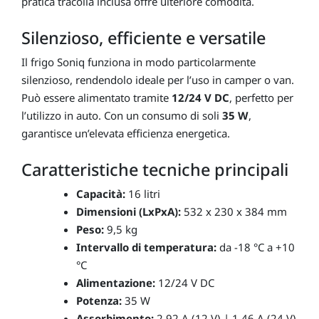
pratica tracolla inclusa offre ulteriore comodità.
Silenzioso, efficiente e versatile
Il frigo Soniq funziona in modo particolarmente
silenzioso, rendendolo ideale per l’uso in camper o van.
Può essere alimentato tramite
12/24 V DC
, perfetto per
l’utilizzo in auto. Con un consumo di soli
35 W
,
garantisce un’elevata efficienza energetica.
Caratteristiche tecniche principali
Capacità:
16 litri
Dimensioni (LxPxA):
532 x 230 x 384 mm
Peso:
9,5 kg
Intervallo di temperatura:
da -18 °C a +10
°C
Alimentazione:
12/24 V DC
Potenza:
35 W
Assorbimento:
2,92 A (12 V) | 1,46 A (24 V)