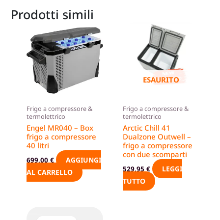
Prodotti simili
ESAURITO
Frigo a compressore &
Frigo a compressore &
termolettrico
termolettrico
Engel MR040 – Box
Arctic Chill 41
frigo a compressore
Dualzone Outwell –
40 litri
frigo a compressore
con due scomparti
AGGIUNGI
699,00
€
LEGGI
529,95
€
AL CARRELLO
TUTTO
Questo