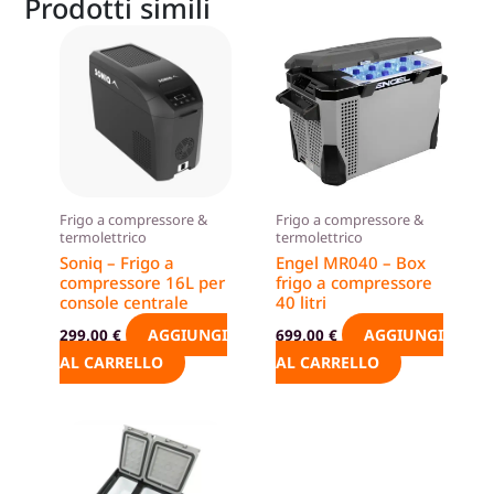
Prodotti simili
Frigo a compressore &
Frigo a compressore &
termolettrico
termolettrico
Soniq – Frigo a
Engel MR040 – Box
compressore 16L per
frigo a compressore
console centrale
40 litri
AGGIUNGI
AGGIUNGI
299,00
€
699,00
€
AL CARRELLO
AL CARRELLO