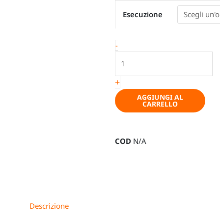
Frigo
Esecuzione
a
compressore
-
-
Outwell
Arctic
Chill,
+
12V/230V
AGGIUNGI AL
quantità
CARRELLO
COD
N/A
Descrizione