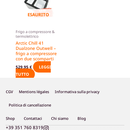
ESAURITO
Frigo a compressore &
termolettrico
Arctic Chill 41
Dualzone Outwell –
frigo a compressore
con due scomparti
LEGGI
529,95
€
TUTTO
CGV
Mentions légales
Informativa sulla privacy
Politica di cancellazione
Shop
Contattaci
Chi siamo
Blog
I
+39 351 760 8319