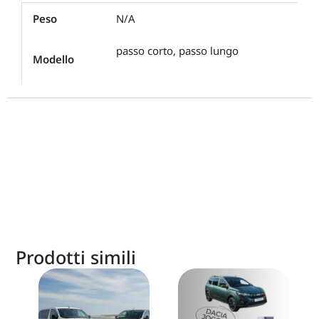
Peso
N/A
passo corto, passo lungo
Modello
Prodotti simili
Questo
prodotto
ha