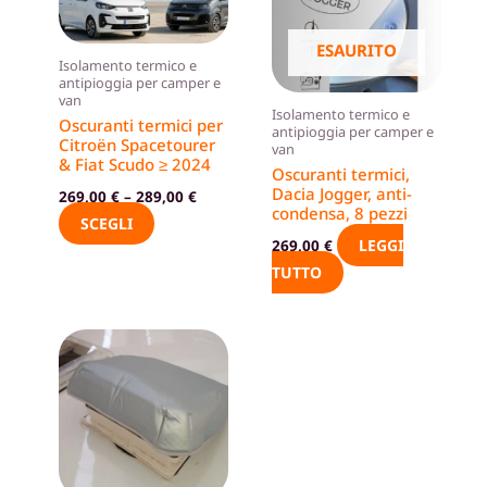
più
varianti.
ESAURITO
Isolamento termico e
Le
antipioggia per camper e
opzioni
van
Isolamento termico e
possono
Oscuranti termici per
antipioggia per camper e
Citroën Spacetourer
van
essere
& Fiat Scudo ≥ 2024
Oscuranti termici,
scelte
Dacia Jogger, anti-
269,00
€
–
289,00
€
nella
condensa, 8 pezzi
SCEGLI
pagina
LEGGI
269,00
€
del
TUTTO
prodotto
Questo
prodotto
ha
più
varianti.
Le