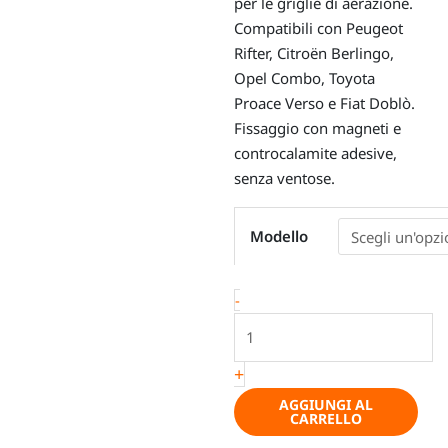
per le griglie di aerazione.
Compatibili con
Peugeot
Rifter
,
Citroën Berlingo
,
Opel Combo
,
Toyota
Proace Verso
e
Fiat Doblò
.
Fissaggio con magneti e
controcalamite adesive,
senza ventose.
Oscuranti
Modello
termici
magnetici
con
-
cucitura
apribile
per
+
griglie
AGGIUNGI AL
di
CARRELLO
aerazione,