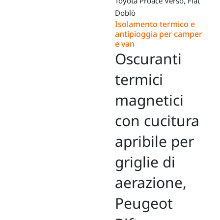
Toyota Proace Verso, Fiat
Doblò
Isolamento termico e
antipioggia per camper
e van
Oscuranti
termici
magnetici
con cucitura
apribile per
griglie di
aerazione,
Peugeot