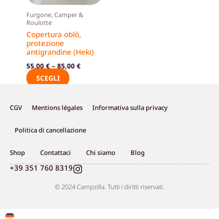
opzioni
Furgone, Camper &
possono
Roulotte
essere
Copertura oblò,
protezione
scelte
antigrandine (Heki)
nella
55,00
€
–
85,00
€
pagina
SCEGLI
del
prodotto
CGV
Mentions légales
Informativa sulla privacy
Politica di cancellazione
Shop
Contattaci
Chi siamo
Blog
I
+39 351 760 8319
n
s
© 2024 Campzilla. Tutti i diritti riservati.
t
a
g