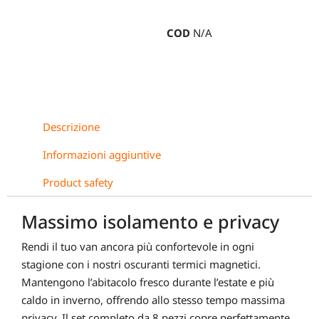
Peugeot
Rifter,
COD
N/A
Citroën
Berlingo,
Opel
Combo,
Toyota
Descrizione
Proace
Informazioni aggiuntive
Verso,
Fiat
Product safety
Doblò
quantità
Massimo isolamento e privacy
Rendi il tuo van ancora più confortevole in ogni
stagione con i nostri oscuranti termici magnetici.
Mantengono l’abitacolo fresco durante l’estate e più
caldo in inverno, offrendo allo stesso tempo massima
privacy. Il set completo da 8 pezzi copre perfettamente