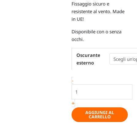
Fissaggio sicuro e
resistente al vento. Made
in UE!
Disponibile con o senza
occhi.
Oscurante
Oscurante
esterno
esterno
per
il
-
parabrezza
-
VW
+
T5,
VW
AGGIUNGI AL
CARRELLO
T6,
VW
T6.1