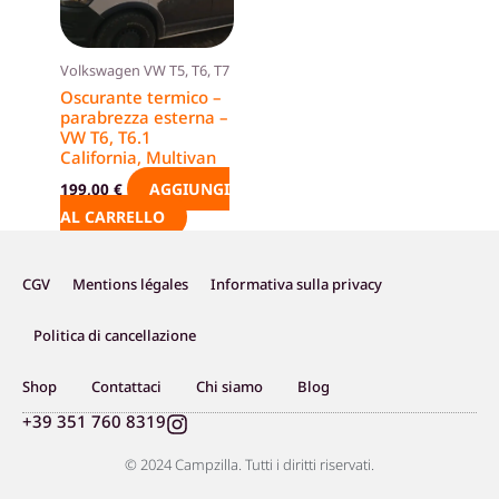
Volkswagen VW T5, T6, T7
Oscurante termico –
parabrezza esterna –
VW T6, T6.1
California, Multivan
AGGIUNGI
199,00
€
AL CARRELLO
CGV
Mentions légales
Informativa sulla privacy
Politica di cancellazione
Shop
Contattaci
Chi siamo
Blog
I
+39 351 760 8319
n
s
© 2024 Campzilla. Tutti i diritti riservati.
t