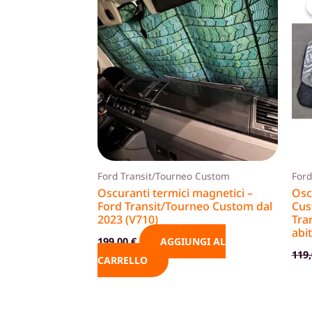
Ford Transit/Tourneo Custom
Ford
Oscuranti termici magnetici –
Osc
Ford Transit/Tourneo Custom dal
Cus
2023 (V710)
Tra
abit
199,00
€
AGGIUNGI AL
119
CARRELLO