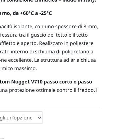
erno, da +60°C a -25°C
pacità isolante, con uno spessore di 8 mm,
essura tra il guscio del tetto e il tetto
offietto è aperto. Realizzato in poliestere
trato interno di schiuma di poliuretano a
ione eccellente. La struttura ad aria chiusa
ermico massimo.
ustom Nugget V710 passo corto o passo
una protezione ottimale contro il freddo, il