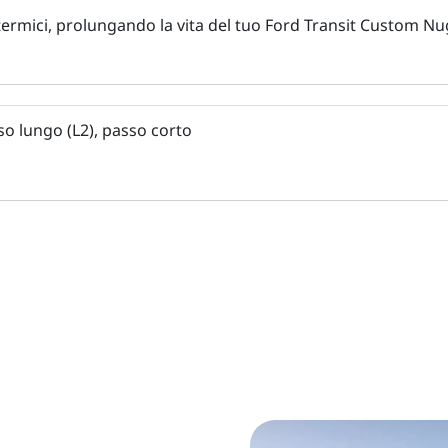
 termici, prolungando la vita del tuo Ford Transit Custom Nu
so lungo (L2), passo corto
Il
Il
Questo
prezzo
prezzo