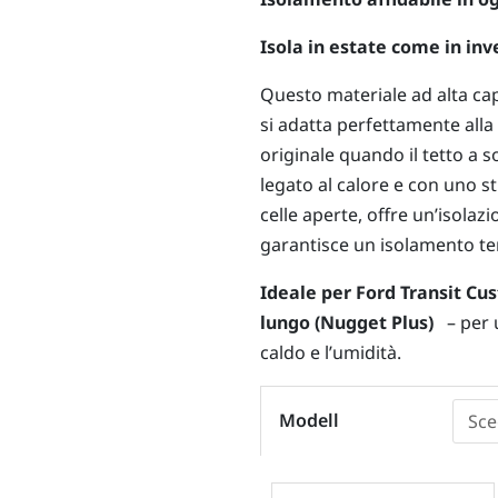
Isola in estate come in inv
Questo materiale ad alta ca
si adatta perfettamente alla f
originale quando il tetto a s
legato al calore e con uno s
celle aperte, offre un’isolaz
garantisce un isolamento t
Ideale per Ford Transit C
lungo (Nugget Plus)
– per 
caldo e l’umidità.
Isolamento
Modell
termico
esterno
-