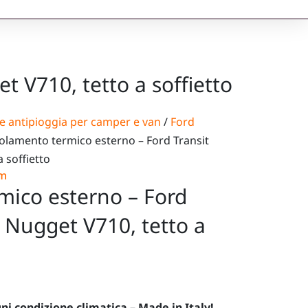
 V710, tetto a soffietto
e antipioggia per camper e van
/
Ford
solamento termico esterno – Ford Transit
 soffietto
om
mico esterno – Ford
 Nugget V710, tetto a
ni condizione climatica – Made in Italy!