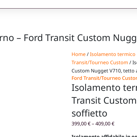
no – Ford Transit Custom Nugget
Home
/
Isolamento termico 
Transit/Tourneo Custom
/ I
Custom Nugget V710, tetto a
Ford Transit/Tourneo Cust
Isolamento ter
Transit Custom
soffietto
399,00
€
–
409,00
€
Isolamento affidabile in og