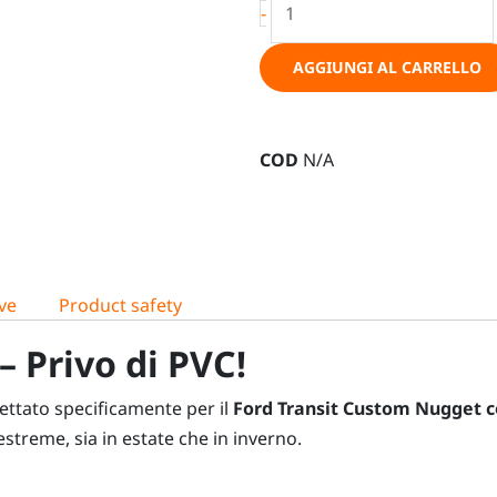
-
Ford
Transit
AGGIUNGI AL CARRELLO
Custom
Nugget
V710,
COD
N/A
tetto
a
soffietto
quantità
ve
Product safety
 –
Privo di PVC!
ttato specificamente per il
Ford Transit Custom Nugget co
streme, sia in estate che in inverno.