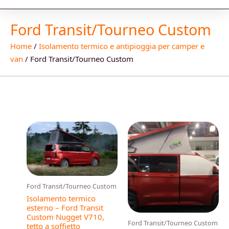
Ford Transit/Tourneo Custom
Home
/
Isolamento termico e antipioggia per camper e
van
/ Ford Transit/Tourneo Custom
Questo
prodotto
ha
più
varianti.
Ford Transit/Tourneo Custom
Le
Isolamento termico
opzioni
esterno – Ford Transit
Custom Nugget V710,
possono
Ford Transit/Tourneo Custom
tetto a soffietto