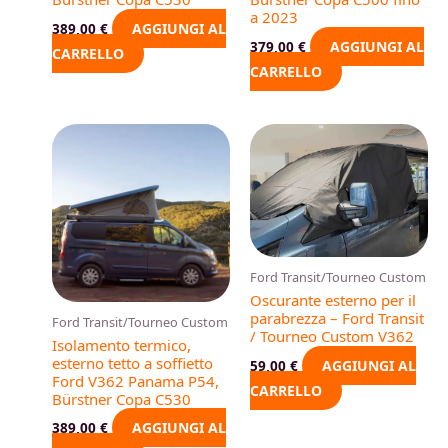
a 2023
AGGIUNGI AL
389,00
€
AGGIUNGI AL
379,00
€
CARRELLO
CARRELLO
Ford Transit/Tourneo Custom
Oscurante esterno per il
parabrezza – Ford Transit
Ford Transit/Tourneo Custom
/ Tourneo Custom V362
Isolamento termico,
esterno tetto a soffietto
AGGIUNGI AL
59,00
€
Ford V362 Panama P54,
CARRELLO
Bürstner Copa C530
AGGIUNGI AL
389,00
€