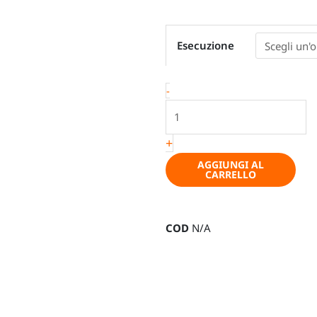
Coprisedili
Esecuzione
su
misura,
VW
-
California
T5,
T6
+
e
AGGIUNGI AL
T6.1
CARRELLO
(Multivan,
Beach
o
COD
N/A
Ocean)
quantità