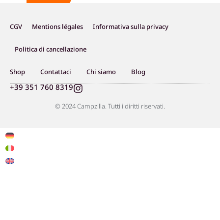
CGV
Mentions légales
Informativa sulla privacy
Politica di cancellazione
Shop
Contattaci
Chi siamo
Blog
I
+39 351 760 8319
n
s
© 2024 Campzilla. Tutti i diritti riservati.
t
a
g
r
a
m