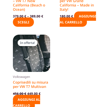
– VW T7 New
per VW Grand
California (Beach o
California – Made in
scelte
Ocean)
Italy!
nella
AGGIUNGI
379,00
€
–
389,00
€
180,00
€
pagina
SCEGLI
AL CARRELLO
del
prodotto
Il
Il
prezzo
prezzo
In offerta!
In offerta!
originale
attuale
era:
è:
456,00 €.
449,00 €.
Volkswagen
Coprisedili su misura
per VW T7 Multivan
456,00
€
449,00
€
AGGIUNGI AL
CARRELLO