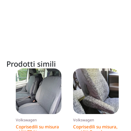
Prodotti simili
Questo
prodotto
ha
più
varianti.
Le
opzioni
Volkswagen
Volkswagen
possono
Coprisedili su misura
Coprisedili su misura,
essere