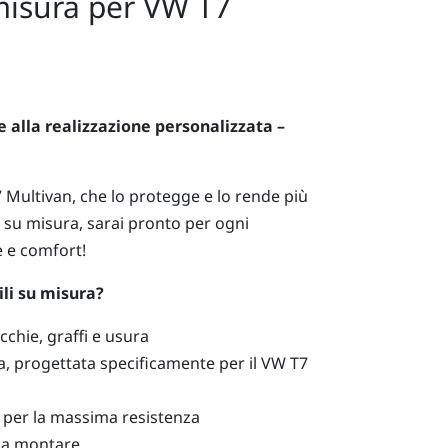
 misura per VW T7
e alla realizzazione personalizzata –
 Multivan, che lo protegge e lo rende più
li su misura, sarai pronto per ogni
e e comfort!
ili su misura?
chie, graffi e usura
ta, progettata specificamente per il VW T7
i per la massima resistenza
 da montare