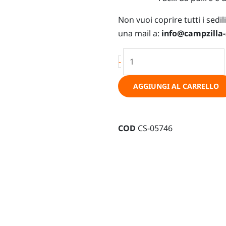
Non vuoi coprire tutti i sedili
una mail a:
info@campzilla
Coprisedili
-
su
misura
AGGIUNGI AL CARRELLO
per
VW
T7
COD
CS-05746
Multivan
quantità