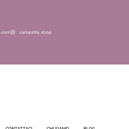
p.com
campzilla_shop
CONTATTACI
CHI SIAMO
BLOG