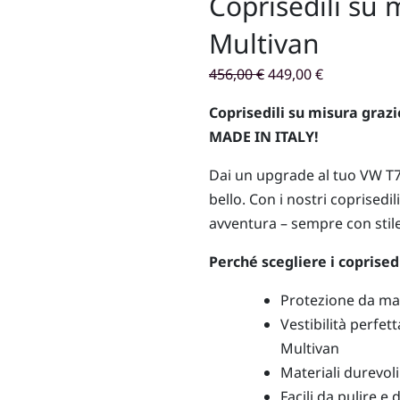
Coprisedili su
Multivan
Il
Il
456,00
€
449,00
€
prezzo
prezzo
Coprisedili su misura grazi
originale
attuale
MADE IN ITALY!
era:
è:
456,00 €.
449,00 €.
Dai un upgrade al tuo VW T7
bello. Con i nostri coprisedi
avventura – sempre con stil
Perché scegliere i coprised
Protezione da mac
Vestibilità perfet
Multivan
Materiali durevol
Facili da pulire e