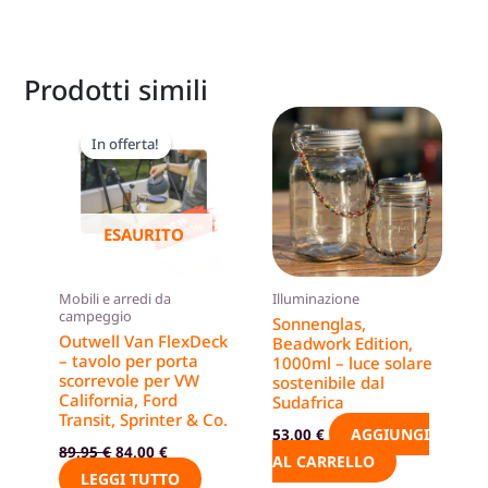
Prodotti simili
Il
Il
prezzo
prezzo
In offerta!
In offerta!
originale
attuale
era:
è:
89,95 €.
84,00 €.
ESAURITO
Mobili e arredi da
Illuminazione
campeggio
Sonnenglas,
Outwell Van FlexDeck
Beadwork Edition,
– tavolo per porta
1000ml – luce solare
scorrevole per VW
sostenibile dal
California, Ford
Sudafrica
Transit, Sprinter & Co.
AGGIUNGI
53,00
€
89,95
€
84,00
€
AL CARRELLO
LEGGI TUTTO