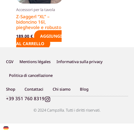
Accessori per la tavola
Z-Saggerl “XL” –
bidoncino 16l,
pieghevole e robusto
AGGIUNGI
189,00
€
AL CARRELLO
CGV
Mentions légales
Informativa sulla privacy
Politica di cancellazione
Shop
Contattaci
Chi siamo
Blog
I
+39 351 760 8319
n
s
© 2024 Campzilla. Tutti i diritti riservati.
t
a
g