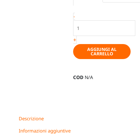
"a
little
-
color",
Ø19cm,
vari
+
colori
AGGIUNGI AL
quantità
CARRELLO
COD
N/A
Descrizione
Informazioni aggiuntive