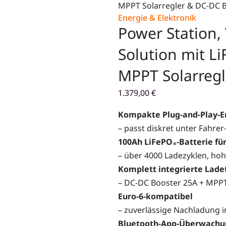
MPPT Solarregler & DC-DC 
Energie & Elektronik
Power Station,
Solution mit L
MPPT Solarreg
1.379,00
€
Kompakte Plug-and-Play-En
– passt diskret unter Fahrer-
100Ah LiFePO₄-Batterie fü
– über 4000 Ladezyklen, hohe
Komplett integrierte Lade
– DC-DC Booster 25A + MPPT
Euro-6-kompatibel
– zuverlässige Nachladung 
Bluetooth-App-Überwachu