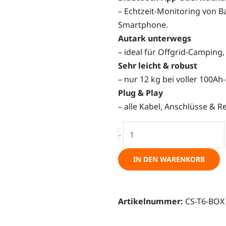
– Echtzeit-Monitoring von B
Smartphone.
Autark unterwegs
– ideal für Offgrid-Campin
Sehr leicht & robust
– nur 12 kg bei voller 100Ah
Plug & Play
– alle Kabel, Anschlüsse & Re
Power
-
Station,
VW
IN DEN WARENKORB
T6-
BOX,
All
Artikelnummer:
CS-T6-BOX
In
One