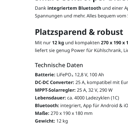
Dank
integriertem Bluetooth
und einer Ap
Spannungen und mehr. Alles bequem vom
Platzsparend & robust
Mit nur
12 kg
und kompakten
270 x 190 x
liefert sie genug Power für Kühlschrank, L
Technische Daten
Batterie:
LiFePO₄ 12,8 V, 100 Ah
DC-DC Converter:
25 A, kompatibel mit Eu
MPPT-Solarregler:
25 A, 32 V, 290 W
Lebensdauer:
ca. 4000 Ladezyklen (1C)
Bluetooth:
integriert, App für Android & i
Maße:
270 x 190 x 180 mm
Gewicht:
12 kg