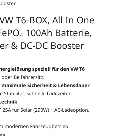
Booster
 VW T6-BOX, All In One
iFePO₄ 100Ah Batterie,
ler & DC-DC Booster
ergielösung speziell für den VW T6
 oder Beifahrersitz.
r maximale Sicherheit & Lebensdauer
 Stabilität, schnelle Ladezeiten.
technik
 25A für Solar (290W) + AC-Ladeoption.
im modernen Fahrzeugbetrieb.
ng