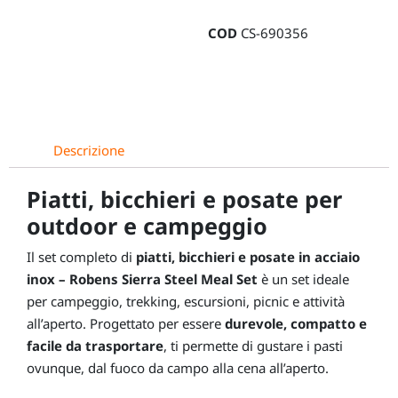
in
COD
CS-690356
acciaio
inox
-
Robens
Sierra
Steel
Descrizione
Meal
Set
Piatti, bicchieri e posate per
quantità
outdoor e campeggio
Il set completo di
piatti, bicchieri e posate in acciaio
inox –
Robens Sierra Steel Meal Set
è un set ideale
per campeggio, trekking, escursioni, picnic e attività
all’aperto. Progettato per essere
durevole, compatto e
facile da trasportare
, ti permette di gustare i pasti
ovunque, dal fuoco da campo alla cena all’aperto.