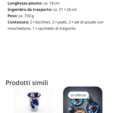
Lunghezza posate:
ca. 18 cm
Ingombro da trasporto:
ca. 31 × 26 cm
Peso:
ca. 700 g
Contenuto:
2 × bicchieri, 2 × piatti, 2 × set di posate con
moschettone, 1 × sacchetto di trasporto
Prodotti simili
Il
Il
Questo
Questo
prezzo
prezzo
In offerta!
In offerta!
prodotto
prodotto
originale
attuale
era:
è:
ha
ha
29,00 €.
26,00 €.
più
più