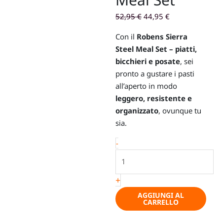
Il
Il
52,95
€
44,95
€
prezzo
prezzo
Con il
Robens Sierra
originale
attuale
Steel Meal Set – piatti,
era:
è:
bicchieri e posate
, sei
52,95 €.
44,95 €.
pronto a gustare i pasti
all’aperto in modo
leggero, resistente e
organizzato
, ovunque tu
sia.
Set
-
completo
di
+
piatti,
bicchieri
AGGIUNGI AL
CARRELLO
e
posate