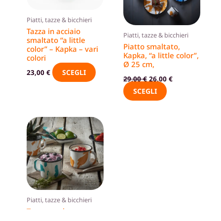
varianti.
varianti.
Le
Le
Piatti, tazze & bicchieri
opzioni
opzioni
Tazza in acciaio
Piatti, tazze & bicchieri
smaltato “a little
possono
possono
Piatto smaltato,
color” – Kapka – vari
essere
essere
Kapka, “a little color”,
colori
Ø 25 cm,
scelte
scelte
SCEGLI
23,00
€
nella
nella
29,00
€
26,00
€
pagina
pagina
SCEGLI
del
del
prodotto
prodotto
Questo
prodotto
ha
più
varianti.
Le
opzioni
Piatti, tazze & bicchieri
possono
Tazza smaltata,
KAPKA, „a little
essere