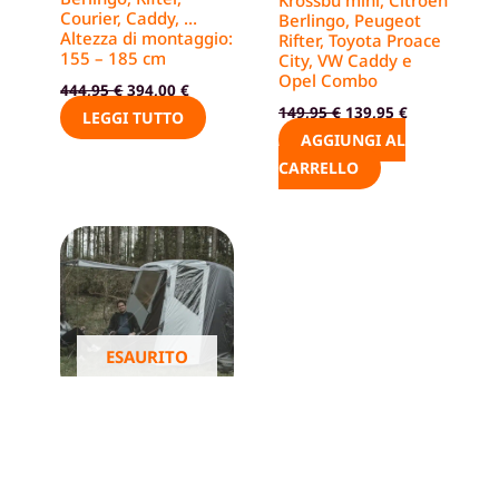
Courier, Caddy, …
Berlingo, Peugeot
Altezza di montaggio:
Rifter, Toyota Proace
155 – 185 cm
City, VW Caddy e
Opel Combo
444,95
€
394,00
€
149,95
€
139,95
€
LEGGI TUTTO
AGGIUNGI AL
CARRELLO
ESAURITO
Verande posteriori
Tenda posteriore
Krossbu per Van con
portellone posteriore