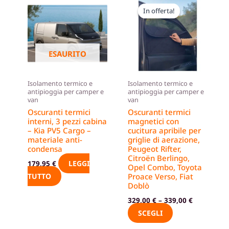
In offerta!
In offerta!
prodotto
ha
più
varianti.
ESAURITO
Le
opzioni
Isolamento termico e
Isolamento termico e
possono
antipioggia per camper e
antipioggia per camper e
van
van
essere
Oscuranti termici
Oscuranti termici
scelte
interni, 3 pezzi cabina
magnetici con
nella
– Kia PV5 Cargo –
cucitura apribile per
materiale anti-
griglie di aerazione,
pagina
condensa
Peugeot Rifter,
del
Citroën Berlingo,
LEGGI
179,95
€
prodotto
Opel Combo, Toyota
Proace Verso, Fiat
TUTTO
Doblò
329,00
€
–
339,00
€
SCEGLI