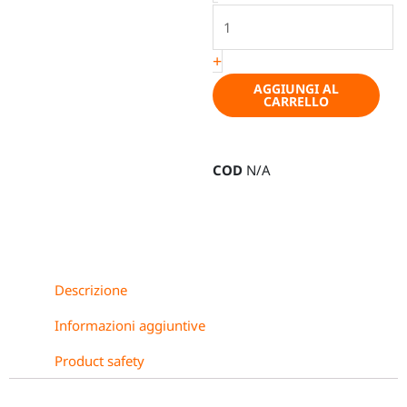
interno
ottimale
dell
+
´oblò
AGGIUNGI AL
quantità
CARRELLO
COD
N/A
Descrizione
Informazioni aggiuntive
Product safety