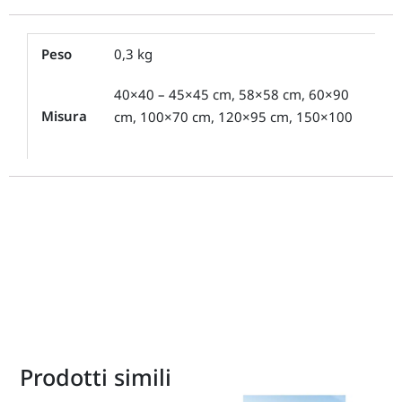
Peso
0,3 kg
40×40 – 45×45 cm, 58×58 cm, 60×90
Misura
cm, 100×70 cm, 120×95 cm, 150×100
Prodotti simili
Questo