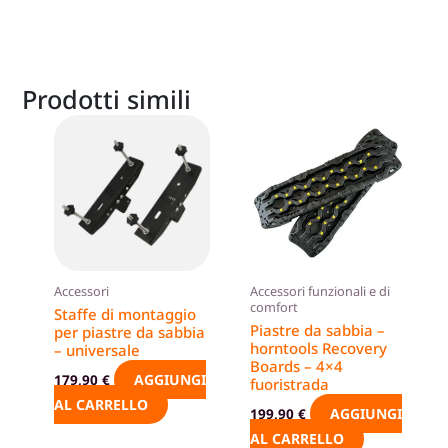
Prodotti simili
Accessori
Accessori funzionali e di
comfort
Staffe di montaggio
Piastre da sabbia –
per piastre da sabbia
horntools Recovery
– universale
Boards – 4×4
AGGIUNGI
179,90
€
fuoristrada
AL CARRELLO
AGGIUNGI
199,90
€
AL CARRELLO