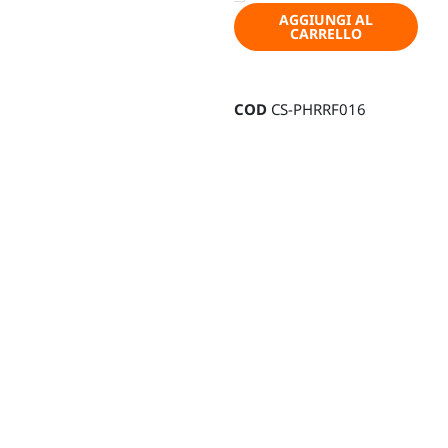
anello
AGGIUNGI AL
CARRELLO
per
portapacchi
–
COD
CS-PHRRF016
horntools
quantità