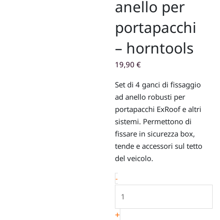
anello per
portapacchi
– horntools
19,90
€
Set di 4 ganci di fissaggio
ad anello robusti per
portapacchi ExRoof e altri
sistemi. Permettono di
fissare in sicurezza box,
tende e accessori sul tetto
del veicolo.
Ganci
-
di
fissaggio
+
ad