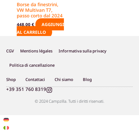
Borse da finestrini,
VW Multivan T7,
passo corto dal 2024
AGGIUNGI
448,00
€
AL CARRELLO
CGV
Mentions légales
Informativa sulla privacy
Politica di cancellazione
Shop
Contattaci
Chi siamo
Blog
I
+39 351 760 8319
n
s
© 2024 Campzilla. Tutti i diritti riservati.
t
a
g
r
a