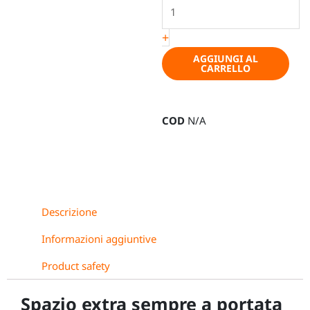
VW
T6,
+
Caravelle
AGGIUNGI AL
passo
CARRELLO
lungo
quantità
COD
N/A
Descrizione
Informazioni aggiuntive
Product safety
Spazio extra sempre a portata