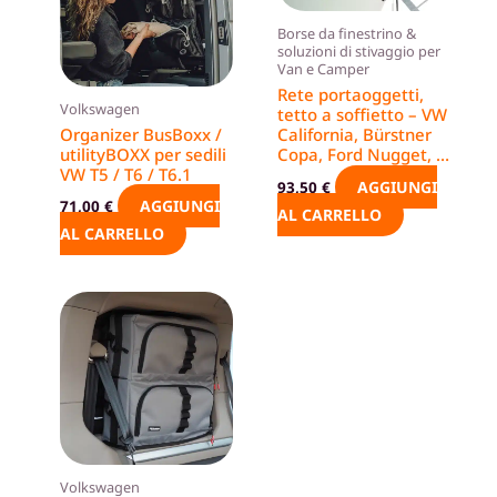
Borse da finestrino &
soluzioni di stivaggio per
Van e Camper
Rete portaoggetti,
Volkswagen
tetto a soffietto – VW
Organizer BusBoxx /
California, Bürstner
utilityBOXX per sedili
Copa, Ford Nugget, …
VW T5 / T6 / T6.1
AGGIUNGI
93,50
€
AGGIUNGI
71,00
€
AL CARRELLO
AL CARRELLO
Volkswagen