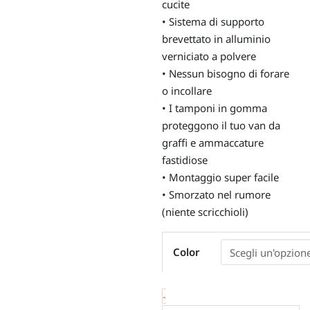
cucite
• Sistema di supporto
brevettato in alluminio
verniciato a polvere
• Nessun bisogno di forare
o incollare
• I tamponi in gomma
proteggono il tuo van da
graffi e ammaccature
fastidiose
• Montaggio super facile
• Smorzato nel rumore
(niente scricchioli)
Borse
Color
da
finestrini,
VW
-
T5,