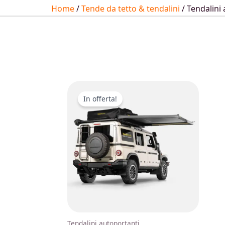
Home
/
Tende da tetto & tendalini
/ Tendalini
Questo
In offerta!
prodotto
ha
più
varianti.
Le
opzioni
possono
essere
scelte
nella
Tendalini autoportanti