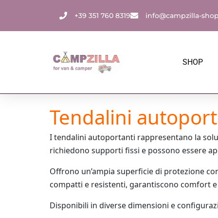
Vai
+39 351 760 8319
info@campzilla-sho
al
contenuto
SHOP
Tendalini autoport
I tendalini autoportanti rappresentano la soluz
richiedono supporti fissi e possono essere ape
Offrono un’ampia superficie di protezione con
compatti e resistenti, garantiscono comfort e 
Disponibili in diverse dimensioni e configurazio