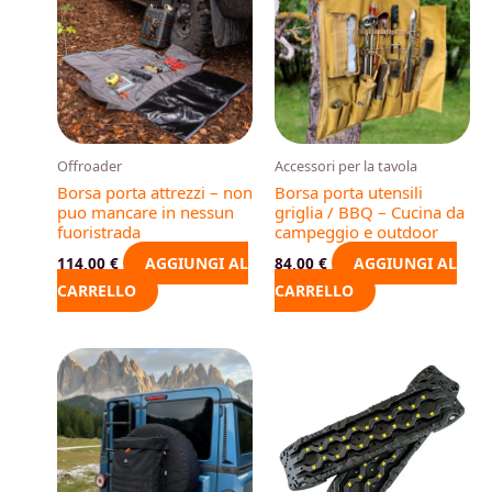
Offroader
Accessori per la tavola
Borsa porta attrezzi – non
Borsa porta utensili
puo mancare in nessun
griglia / BBQ – Cucina da
fuoristrada
campeggio e outdoor
AGGIUNGI AL
AGGIUNGI AL
114,00
€
84,00
€
CARRELLO
CARRELLO