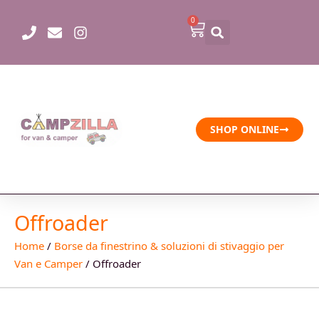
Vai
0
Carrello
al
contenuto
SHOP ONLINE
Offroader
Home
/
Borse da finestrino & soluzioni di stivaggio per
Van e Camper
/ Offroader