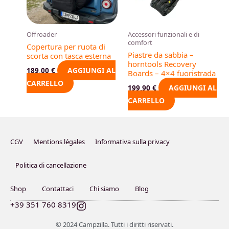
Offroader
Accessori funzionali e di
comfort
Copertura per ruota di
Piastre da sabbia –
scorta con tasca esterna
horntools Recovery
AGGIUNGI AL
189,00
€
Boards – 4×4 fuoristrada
CARRELLO
AGGIUNGI AL
199,90
€
CARRELLO
CGV
Mentions légales
Informativa sulla privacy
Politica di cancellazione
Shop
Contattaci
Chi siamo
Blog
I
+39 351 760 8319
n
s
© 2024 Campzilla. Tutti i diritti riservati.